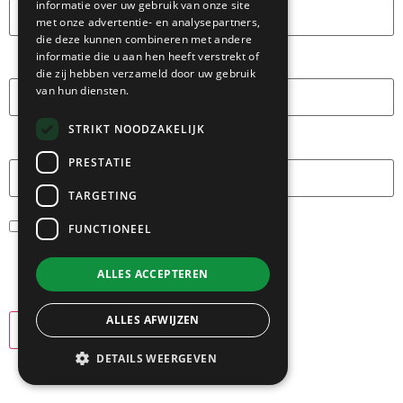
informatie over uw gebruik van onze site
met onze advertentie- en analysepartners,
die deze kunnen combineren met andere
informatie die u aan hen heeft verstrekt of
E-mail
*
die zij hebben verzameld door uw gebruik
van hun diensten.
STRIKT NOODZAKELIJK
Site
PRESTATIE
TARGETING
FUNCTIONEEL
Mijn naam, e-mail en site bewaren in
deze browser voor de volgende keer
ALLES ACCEPTEREN
wanneer ik een reactie plaats.
ALLES AFWIJZEN
DETAILS WEERGEVEN