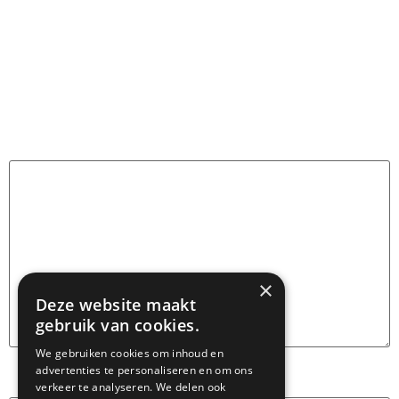
Geef een reactie
Je e-mailadres wordt niet gepubliceerd.
Vereiste velden zijn gemarkeerd met
*
Reactie
*
×
Deze website maakt
gebruik van cookies.
We gebruiken cookies om inhoud en
advertenties te personaliseren en om ons
Naam
*
verkeer te analyseren. We delen ook